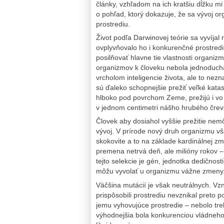
články, vzhľadom na ich kratšiu dĺžku 
o pohľad, ktorý dokazuje, že sa vývoj 
prostrediu.
Život podľa Darwinovej teórie sa vyvíja
ovplyvňovalo ho i konkurenčné prostredi
posilňovať hlavne tie vlastnosti organiz
organizmov k človeku nebola jednoduchá,
vrcholom inteligencie života, ale to nez
sú ďaleko schopnejšie prežiť veľké katas
hlboko pod povrchom Zeme, prežijú i vo 
v jednom centimetri nášho hrubého čreva
Človek aby dosiahol vyššie prežitie nem
vývoj. V prírode nový druh organizmu vš
skokovite a to na základe kardinálnej z
premena netrvá deň, ale milióny rokov – 
tejto selekcie je gén, jednotka dedičnost
môžu vyvolať u organizmu vážne zmeny
Väčšina mutácií je však neutrálnych. Vz
prispôsobili prostrediu nevznikal preto
jemu vyhovujúce prostredie – nebolo tre
výhodnejšia bola konkurenciou vládneho