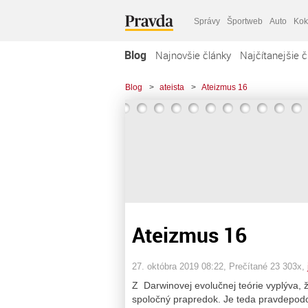
Správy
Športweb
Auto
Kok
Blog
Najnovšie články
Najčítanejšie č
Blog
>
ateista
>
Ateizmus 16
Ateizmus 16
27. októbra 2019 08:22
, Prečítané 23 303x,
Z Darwinovej evolučnej teórie vyplýva,
spoločný prapredok. Je teda pravdepodob