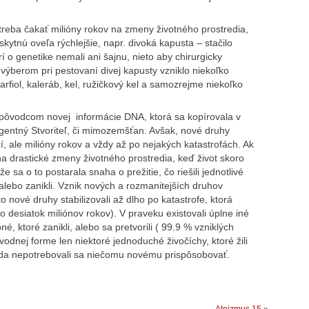
etreba čakať milióny rokov na zmeny životného prostredia,
kytnú oveľa rýchlejšie, napr. divoká kapusta – stačilo
rí o genetike nemali ani šajnu, nieto aby chirurgicky
výberom pri pestovaní divej kapusty vzniklo niekoľko
arfiol, kaleráb, kel, ružičkový kel a samozrejme niekoľko
e pôvodcom novej informácie DNA, ktorá sa kopírovala v
ligentný Stvoriteľ, či mimozemšťan. Avšak, nové druhy
í, ale milióny rokov a vždy až po nejakých katastrofách. Ak
na drastické zmeny životného prostredia, keď život skoro
 sa o to postarala snaha o prežitie, čo riešili jednotlivé
alebo zanikli. Vznik nových a rozmanitejších druhov
to nové druhy stabilizovali až dlho po katastrofe, ktorá
ko desiatok miliónov rokov). V praveku existovali úplne iné
, ktoré zanikli, alebo sa pretvorili ( 99.9 % vzniklých
vodnej forme len niektoré jednoduché živočíchy, ktoré žili
eda nepotrebovali sa niečomu novému prispôsobovať.