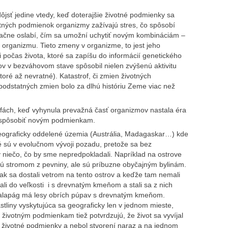
ť jedine vtedy, keď doterajšie životné podmienky sa
otných podmienok organizmy zažívajú stres, čo spôsobí
značne oslabí, čím sa umožní uchytiť novým kombináciám –
organizmu. Tieto zmeny v organizme, to jest jeho
 počas života, ktoré sa zapíšu do informácií genetického
 v bezváhovom stave spôsobil nielen zvýšenú aktivitu
ktoré až nevratné). Katastrof, či zmien životných
podstatných zmien bolo za dlhú históriu Zeme viac než
rofách, keď vyhynula prevažná časť organizmov nastala éra
prispôsobiť novým podmienkam.
geograficky oddelené územia (Austrália, Madagaskar…) kde
oré sú v evolučnom vývoji pozadu, pretože sa bez
v niečo, čo by sme nepredpokladali. Napríklad na ostrove
jú stromom z pevniny, ale sú príbuzne obyčajným bylinám.
tak sa dostali vetrom na tento ostrov a keďže tam nemali
li do veľkosti i s drevnatým kmeňom a stali sa z nich
 Galapág má lesy obrích púpav s drevnatým kmeňom.
stliny vyskytujúca sa geograficky len v jednom mieste,
 životným podmienkam tiež potvrdzujú, že život sa vyvíjal
e životné podmienky a nebol stvorení naraz a na jednom