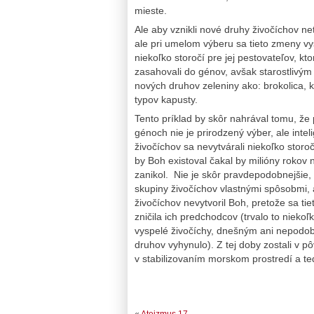
mieste.
Ale aby vznikli nové druhy živočíchov n
ale pri umelom výberu sa tieto zmeny vys
niekoľko storočí pre jej pestovateľov, kto
zasahovali do génov, avšak starostlivým 
nových druhov zeleniny ako: brokolica, k
typov kapusty.
Tento príklad by skôr nahrával tomu, ž
génoch nie je prirodzený výber, ale inte
živočíchov sa nevytvárali niekoľko storoč
by Boh existoval čakal by milióny rokov 
zanikol. Nie je skôr pravdepodobnejšie, že
skupiny živočíchov vlastnými spôsobmi, 
živočíchov nevytvoril Boh, pretože sa tie
zničila ich predchodcov (trvalo to niekoľ
vyspelé živočíchy, dnešným ani nepodobné
druhov vyhynulo). Z tej doby zostali v pô
v stabilizovaním morskom prostredí a t