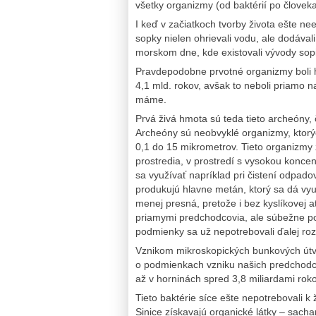
všetky organizmy (od baktérií po človeka
I keď v začiatkoch tvorby života ešte nee
sopky nielen ohrievali vodu, ale dodávali
morskom dne, kde existovali vývody sopi
Pravdepodobne prvotné organizmy boli hy
4,1 mld. rokov, avšak to neboli priamo 
máme.
Prvá živá hmota sú teda tieto archeóny,
Archeóny sú neobvyklé organizmy, ktorýc
0,1 do 15 mikrometrov. Tieto organizmy
prostredia, v prostredí s vysokou koncent
sa využívať napríklad pri čistení odpado
produkujú hlavne metán, ktorý sa dá vyu
menej presná, pretože i bez kyslíkovej a
priamymi predchodcovia, ale súbežne po
podmienky sa už nepotrebovali ďalej rozv
Vznikom mikroskopických bunkových út
o podmienkach vzniku našich predchodco
až v horninách spred 3,8 miliardami roko
Tieto baktérie síce ešte nepotrebovali k 
Sinice získavajú organické látky – sacha