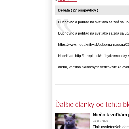
«
Ateizmus 17
Debata ( 27 príspevkov )
Duchovno a pohľad na svet ako sa zdá sa utvá
Duchovno a pohľad na svet ako sa zdá sa utvá
https://www.megaknihy.sk/odborna-naucna/20
Napríklad: http://a-repko.sk/knihy/krempasky-v 
aleba, vacsina skutocnych vedcov vie ze evolu
Ďalšie články od tohto b
Niečo k voľbám p
24.03.2024
Tlak osvietených demo