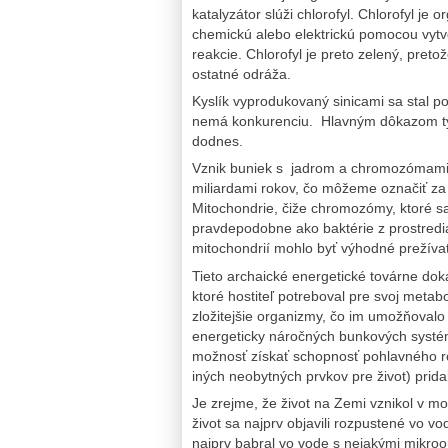
katalyzátor slúži chlorofyl. Chlorofyl je
chemickú alebo elektrickú pomocou vytv
reakcie. Chlorofyl je preto zelený, pre
ostatné odráža.
Kyslík vyprodukovaný sinicami sa stal 
nemá konkurenciu. Hlavným dôkazom tých
dodnes.
Vznik buniek s jadrom a chromozómami sa
miliardami rokov, čo môžeme označiť za je
Mitochondrie, čiže chromozómy, ktoré sa
pravdepodobne ako baktérie z prostredia
mitochondrií mohlo byť výhodné prežívať 
Tieto archaické energetické továrne doká
ktoré hostiteľ potreboval pre svoj meta
zložitejšie organizmy, čo im umožňovalo
energeticky náročných bunkových systém
možnosť získať schopnosť pohlavného r
iných neobytných prvkov pre život) prida
Je zrejme, že život na Zemi vznikol v mo
život sa najprv objavili rozpustené vo vo
najprv babral vo vode s nejakými mikroo