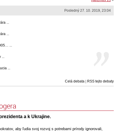
Ateizmus 15
»
Posledný 27. 10. 2019, 23:04
ra ...
ra ...
05… ...
...
cia ...
Celá debata
|
RSS tejto debaty
logera
rezidenta a k Ukrajine.
kratov, aby ľudia svoj rozvoj s potrebami prírody ignorovali,