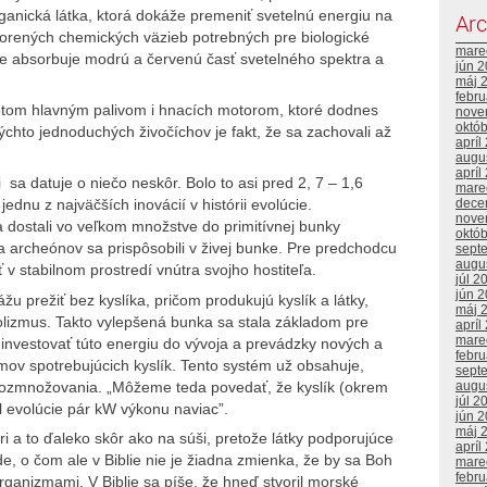
 organická látka, ktorá dokáže premeniť svetelnú energiu na
Arc
orených chemických väzieb potrebných pre biologické
mare
tože absorbuje modrú a červenú časť svetelného spektra a
jún 
máj 
febr
potom hlavným palivom i hnacích motorom, ktoré dodnes
nove
októ
to jednoduchých živočíchov je fakt, že sa zachovali až
apríl
augu
apríl
 datuje o niečo neskôr. Bolo to asi pred 2, 7 – 1,6
mare
dece
dnu z najväčších inovácií v histórii evolúcie.
nove
 dostali vo veľkom množstve do primitívnej bunky
októ
 archeónov sa prispôsobili v živej bunke. Pre predchodcu
sept
augu
v stabilnom prostredí vnútra svojho hostiteľa.
júl 2
jún 
žu prežiť bez kyslíka, pričom produkujú kyslík a látky,
máj 
bolizmus. Takto vylepšená bunka sa stala základom pre
apríl
mare
 investovať túto energiu do vývoja a prevádzky nových a
febr
ov spotrebujúcich kyslík. Tento systém už obsahuje,
sept
ozmnožovania. „Môžeme teda povedať, že kyslík (okrem
augu
júl 2
l evolúcie pár kW výkonu naviac”.
jún 
máj 
ri a to ďaleko skôr ako na súši, pretože látky podporujúce
apríl
de, o čom ale v Biblie nie je žiadna zmienka, že by sa Boh
mare
febr
rganizmami. V Biblie sa píše, že hneď stvoril morské