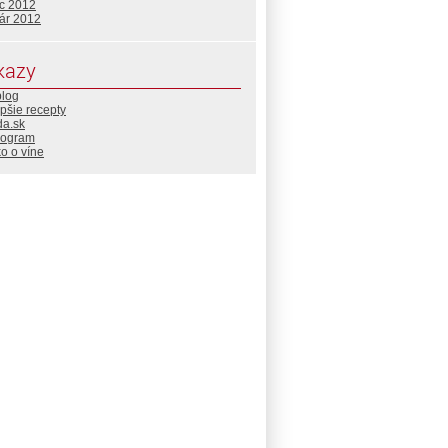
c 2012
uár 2012
kazy
blog
pšie recepty
da.sk
rogram
o o víne