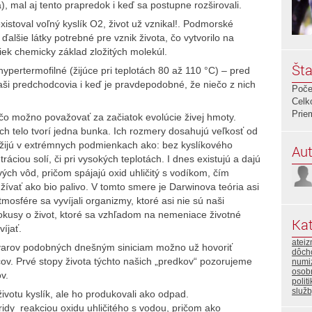
), mal aj tento prapredok i keď sa postupne rozširovali.
xistoval voľný kyslík O2, život už vznikal!. Podmorské
 ďalšie látky potrebné pre vznik života, čo vytvorilo na
ek chemicky základ zložitých molekúl.
Šta
pertermofilné (žijúce pri teplotách 80 až 110 °C) – pred
naši predchodcovia i keď je pravdepodobné, že niečo z nich
Poče
Celk
Prie
 čo možno považovať za začiatok evolúcie živej hmoty.
h telo tvorí jedna bunka. Ich rozmery dosahujú veľkosť od
 žijú v extrémnych podmienkach ako: bez kyslíkového
Aut
ráciou solí, či pri vysokých teplotách. I dnes existujú a dajú
vých vôd, pričom spájajú oxid uhličitý s vodíkom, čím
žívať ako bio palivo. V tomto smere je Darwinova teória asi
tmosfére sa vyvíjali organizmy, ktoré asi nie sú naši
kusy o život, ktoré sa vzhľadom na nemeniace životné
Kat
íjať.
atei
varov podobných dnešným siniciam možno už hovoriť
dôch
v. Prvé stopy života týchto našich „predkov“ pozorujeme
numi
osob
v.
polit
služ
životu kyslík, ale ho produkovali ako odpad.
ridy reakciou oxidu uhličitého s vodou, pričom ako