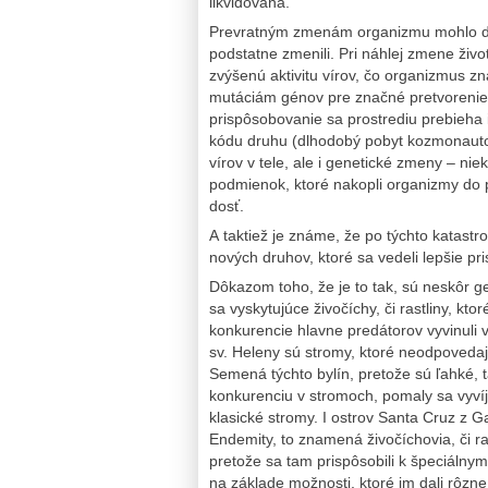
likvidovaná.
Prevratným zmenám organizmu mohlo dôjs
podstatne zmenili. Pri náhlej zmene živ
zvýšenú aktivitu vírov, čo organizmus 
mutáciám génov pre značné pretvorenie 
prispôsobovanie sa prostrediu prebieha i
kódu druhu (dlhodobý pobyt kozmonautov
vírov v tele, ale i genetické zmeny – nie
podmienok, ktoré nakopli organizmy do 
dosť.
A taktiež je známe, že po týchto katast
nových druhov, ktoré sa vedeli lepšie 
Dôkazom toho, že je to tak, sú neskôr 
sa vyskytujúce živočíchy, či rastliny, kt
konkurencie hlavne predátorov vyvinuli 
sv. Heleny sú stromy, ktoré neodpoveda
Semená týchto bylín, pretože sú ľahké, 
konkurenciu v stromoch, pomaly sa vyvíja
klasické stromy. I ostrov Santa Cruz z
Endemity, to znamená živočíchovia, či ra
pretože sa tam prispôsobili k špeciálnym
na základe možnosti, ktoré im dali rôzn