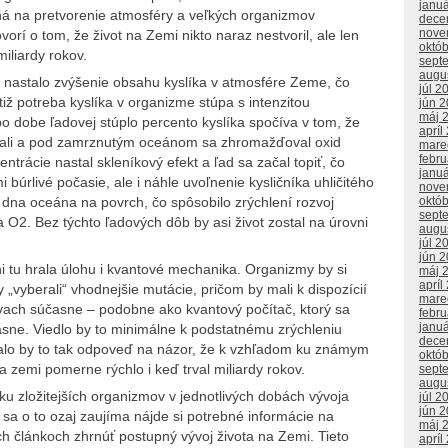
janu
ná na pretvorenie atmosféry a veľkých organizmov
dece
nove
vorí o tom, že život na Zemi nikto naraz nestvoril, ale len
októ
iliardy rokov.
sept
augu
j nastalo zvýšenie obsahu kyslíka v atmosfére Zeme, čo
júl 2
tiž potreba kyslíka v organizme stúpa s intenzitou
jún 
máj 
po dobe ľadovej stúplo percento kyslíka spočíva v tom, že
apríl
ovali a pod zamrznutým oceánom sa zhromažďoval oxid
mare
febr
centrácie nastal skleníkový efekt a ľad sa začal topiť, čo
janu
 búrlivé počasie, ale i náhle uvoľnenie kysličníka uhličitého
nove
o dna oceána na povrch, čo spôsobilo zrýchlení rozvoj
októ
sept
O2. Bez týchto ľadových dôb by asi život zostal na úrovni
augu
júl 2
jún 
 tu hrala úlohu i kvantové mechanika. Organizmy by si
máj 
apríl
„vyberali“ vhodnejšie mutácie, pričom by mali k dispozícií
mare
ívach súčasne – podobne ako kvantový počítač, ktorý sa
febr
janu
asne. Viedlo by to minimálne k podstatnému zrýchleniu
dece
alo by to tak odpoveď na názor, že k vzhľadom ku známym
októ
 zemi pomerne rýchlo i keď trval miliardy rokov.
sept
augu
u zložitejších organizmov v jednotlivých dobách vývoja
júl 2
jún 
 sa o to ozaj zaujíma nájde si potrebné informácie na
máj 
ch článkoch zhrnúť postupný vývoj života na Zemi. Tieto
apríl