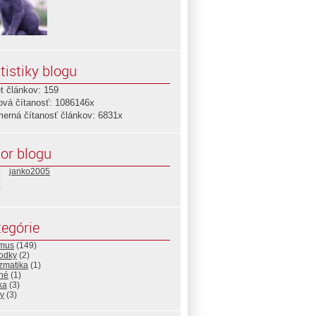
tistiky blogu
t článkov: 159
ová čítanosť: 1086146x
merná čítanosť článkov: 6831x
or blogu
janko2005
egórie
zmus
(149)
odky
(2)
zmatika
(1)
né
(1)
ika
(3)
by
(3)