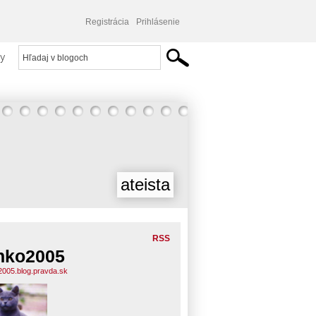
Registrácia
Prihlásenie
y
ateista
RSS
nko2005
2005.blog.pravda.sk