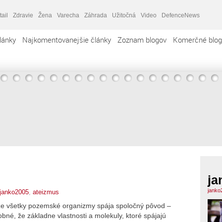
tail
Zdravie
Žena
Varecha
Záhrada
Užitočná
Video
DefenceNews
lánky
Najkomentovanejšie články
Zoznam blogov
Komerčné blog
ja
janko
janko2005
,
ateizmus
 že všetky pozemské organizmy spája spoločný pôvod –
né, že základne vlastnosti a molekuly, ktoré spájajú