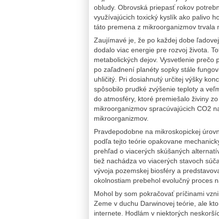
obludy. Obrovská priepasť rokov potreb
využívajúcich toxický kyslík ako palivo ho
táto premena z mikroorganizmov trvala m
Zaujímavé je, že po každej dobe ľadove
dodalo viac energie pre rozvoj života. To
metabolických dejov. Vysvetlenie prečo 
po zaľadnení planéty sopky stále fung
uhličitý. Pri dosiahnutý určitej výšky kon
spôsobilo prudké zvýšenie teploty a veľmi
do atmosféry, ktoré premiešalo živiny z
mikroorganizmov spracúvajúcich CO2 na 
mikroorganizmov.
Pravdepodobne na mikroskopickej úrovni
podľa tejto teórie opakovane mechanicky 
prehľad o viacerých skúšaných alternat
tiež nachádza vo viacerých stavoch súč
vývoja pozemskej biosféry a predstavov
okolnostiam prebehol evolučný proces na
Mohol by som pokračovať príčinami vznik
Zeme v duchu Darwinovej teórie, ale kto
internete. Hodlám v niektorých neskorší