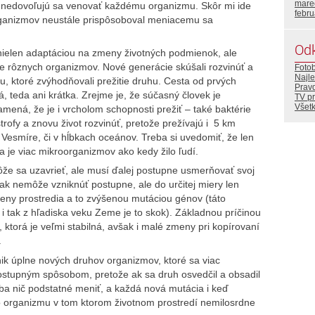
mare
mi nedovoľujú sa venovať každému organizmu. Skôr mi ide
febr
organizmov neustále prispôsoboval meniacemu sa
Od
l nielen adaptáciou na zmeny životných podmienok, ale
e rôznych organizmov. Nové generácie skúšali rozvinúť a
Foto
Najle
mu, ktoré zvýhodňovali prežitie druhu. Cesta od prvých
Prav
 teda ani krátka. Zrejme je, že súčasný človek je
TV p
Všetk
namená, že je i vrcholom schopnosti prežiť – také baktérie
trofy a znovu život rozvinúť, pretože prežívajú i 5 km
Vesmíre, či v hĺbkach oceánov. Treba si uvedomiť, že len
 je viac mikroorganizmov ako kedy žilo ľudí.
ôže sa uzavrieť, ale musí ďalej postupne usmerňovať svoj
ak nemôže vzniknúť postupne, ale do určitej miery len
meny prostredia a to zvýšenou mutáciou génov (táto
i tak z hľadiska veku Zeme je to skok). Základnou príčinou
i, ktorá je veľmi stabilná, avšak i malé zmeny pri kopírovaní
.
nik úplne nových druhov organizmov, ktoré sa viac
 postupným spôsobom, pretože ak sa druh osvedčil a obsadil
ba nič podstatné meniť, a každá nová mutácia i keď
 organizmu v tom ktorom životnom prostredí nemilosrdne