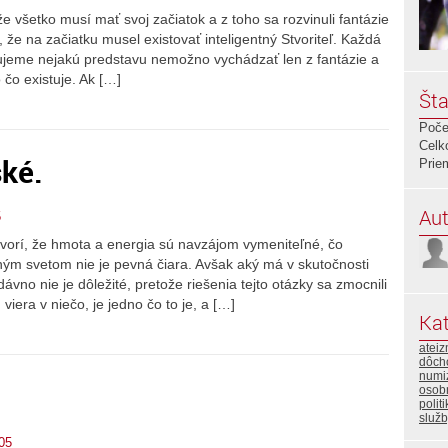
že všetko musí mať svoj začiatok a z toho sa rozvinuli fantázie
že na začiatku musel existovať inteligentný Stvoriteľ. Každá
ujeme nejakú predstavu nemožno vychádzať len z fantázie a
 čo existuje. Ak […]
Šta
Poče
Celk
ké.
Prie
Aut
5
vorí, že hmota a energia sú navzájom vymeniteľné, čo
 svetom nie je pevná čiara. Avšak aký má v skutočnosti
vno nie je dôležité, pretože riešenia tejto otázky sa zmocnili
era v niečo, je jedno čo to je, a […]
Kat
atei
dôch
numi
osob
polit
služ
05