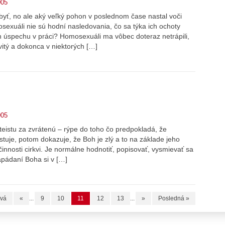
005
ť, no ale aký veľký pohon v poslednom čase nastal voči
osexuáli nie sú hodní nasledovania, čo sa týka ich ochoty
h úspechu v práci? Homosexuáli ma vôbec doteraz netrápili,
vitý a dokonca v niektorých […]
005
ateistu za zvrátenú – rýpe do toho čo predpokladá, že
xistuje, potom dokazuje, že Boh je zlý a to na základe jeho
ečinnosti cirkvi. Je normálne hodnotiť, popisovať, vysmievať sa
apádaní Boha si v […]
rvá
«
...
9
10
11
12
13
...
»
Posledná »