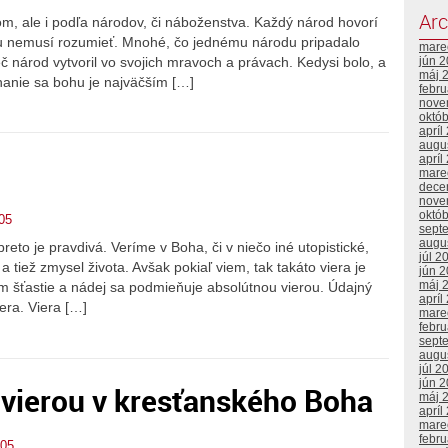
Arc
om, ale i podľa národov, či náboženstva. Každý národ hovorí
mu nemusí rozumieť. Mnohé, čo jednému národu pripadalo
mare
 národ vytvoril vo svojich mravoch a právach. Kedysi bolo, a
jún 
máj 
hanie sa bohu je najväčším […]
febr
nove
októ
apríl
augu
apríl
mare
dece
nove
októ
05
sept
augu
reto je pravdivá. Veríme v Boha, či v niečo iné utopistické,
júl 2
 tiež zmysel života. Avšak pokiaľ viem, tak takáto viera je
jún 
máj 
om šťastie a nádej sa podmieňuje absolútnou vierou. Údajný
apríl
iera. Viera […]
mare
febr
sept
augu
júl 2
jún 
 vierou v kresťanského Boha
máj 
apríl
mare
febr
005