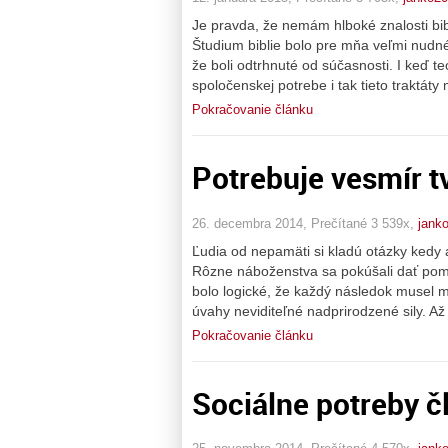
Je pravda, že nemám hlboké znalosti bibl
Študium biblie bolo pre mňa veľmi nudné,
že boli odtrhnuté od súčasnosti. I keď 
spoločenskej potrebe i tak tieto traktáty 
Pokračovanie článku
Potrebuje vesmír t
26. decembra 2014, Prečítané 3 539x,
jank
Ľudia od nepamäti si kladú otázky kedy a
Rôzne náboženstva sa pokúšali dať pomo
bolo logické, že každý následok musel ma
úvahy neviditeľné nadprirodzené sily. Až
Pokračovanie článku
Sociálne potreby č