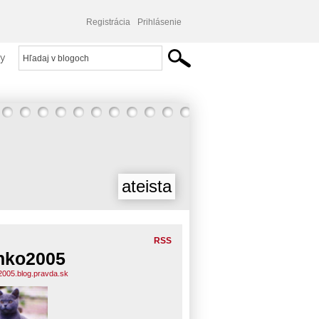
Registrácia
Prihlásenie
y
ateista
RSS
nko2005
2005.blog.pravda.sk