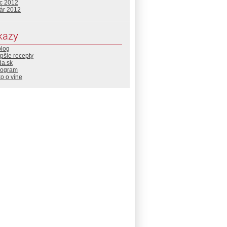
c 2012
uár 2012
kazy
blog
pšie recepty
da.sk
rogram
o o víne