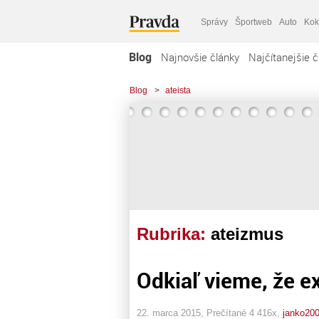
Správy
Športweb
Auto
Kok
Blog
Najnovšie články
Najčítanejšie č
Blog
>
ateista
Rubrika:
ateizmus
Odkiaľ vieme, že ex
22. marca 2015, Prečítané 4 416x,
janko20