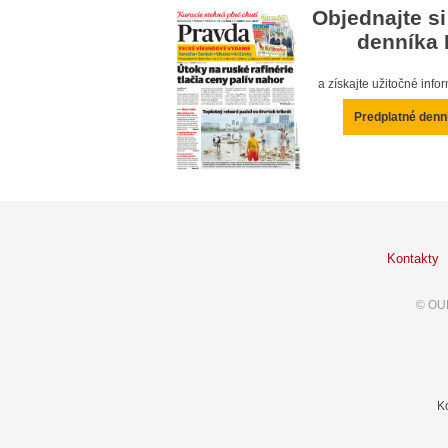
Objednajte si
denníka 
a získajte užitočné inf
Predplatné denn
Kontakty
© OUR
K