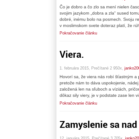
Čo je dobro a čo zlo sa mení nielen čas
svojim jazykom „dobra a zla“ sused to
dobré, inému bolo na posmech. Svoju reč
v moslimskom svete doteraz platí, že rú
Pokračovanie článku
Viera.
1. februára 2015, Prečítané 2 950x,
janko20
Hovorí sa, že viera nás robí šťastným a p
pretože nám to dáva uspokojenie, nádej a
založená len na sľuboch a víziách, prič
dôkaz sily viery, je v podstate zase len v
Pokračovanie článku
Zamyslenie sa nad
12. januára 2015, Prečítané 3 705x,
janko2