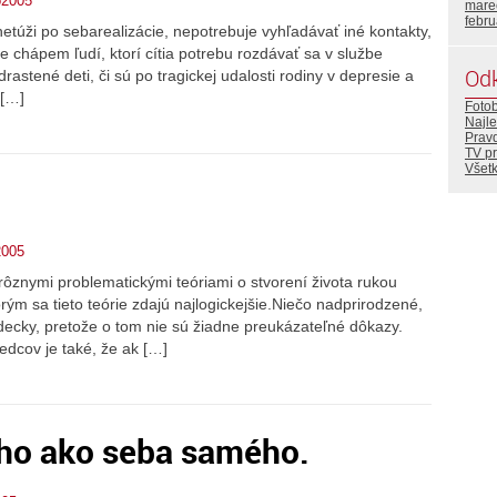
o2005
mare
febr
etúži po sebarealizácie, nepotrebuje vyhľadávať iné kontakty,
e chápem ľudí, ktorí cítia potrebu rozdávať sa v službe
Od
rastené deti, či sú po tragickej udalosti rodiny v depresie a
 […]
Foto
Najle
Prav
TV p
Všetk
2005
ôznymi problematickými teóriami o stvorení života rukou
rým sa tieto teórie zdajú najlogickejšie.Niečo nadprirodzené,
decky, pretože o tom nie sú žiadne preukázateľné dôkazy.
edcov je také, že ak […]
eho ako seba samého.