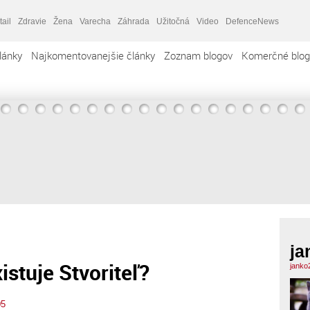
tail
Zdravie
Žena
Varecha
Záhrada
Užitočná
Video
DefenceNews
lánky
Najkomentovanejšie články
Zoznam blogov
Komerčné blog
ja
istuje Stvoriteľ?
janko
05