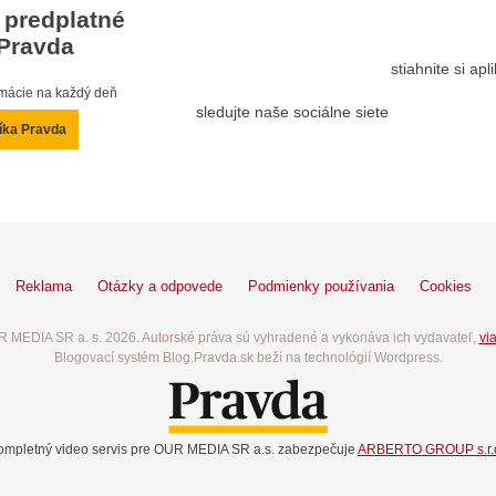
 predplatné
Pravda
stiahnite si ap
ormácie na každý deň
sledujte naše sociálne siete
íka Pravda
Reklama
Otázky a odpovede
Podmienky používania
Cookies
 MEDIA SR a. s. 2026. Autorské práva sú vyhradené a vykonáva ich vydavateľ,
via
Blogovací systém Blog.Pravda.sk beží na technológií Wordpress.
ompletný video servis pre OUR MEDIA SR a.s. zabezpečuje
ARBERTO GROUP s.r.