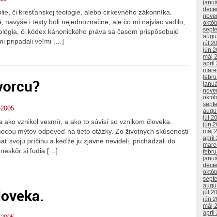
janu
dece
ie, či kresťanskej teológie, alebo cirkevného zákonníka.
nove
 navyše i texty boli nejednoznačne, ale čo mi najviac vadilo,
októ
sept
teológia, či kódex kánonického práva sa časom prispôsobujú
augu
mi pripadali veľmi […]
júl 2
jún 
máj 
apríl
mare
febr
vorcu?
janu
nove
októ
sept
o2005
augu
júl 2
 ako vznikol vesmír, a ako to súvisí so vznikom človeka.
jún 
cou mýtov odpoveď na tieto otázky. Zo životných skúsenosti
máj 
apríl
ť svoju príčinu a keďže ju zjavne nevideli, prichádzali do
mare
 neskôr si ľudia […]
febr
janu
dece
októ
sept
augu
loveka.
júl 2
jún 
máj 
apríl