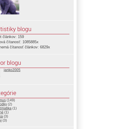
tistiky blogu
t článkov: 159
ová čítanosť: 1085885x
merná čítanosť článkov: 6829x
or blogu
janko2005
egórie
zmus
(149)
odky
(2)
zmatika
(1)
né
(1)
ika
(3)
by
(3)