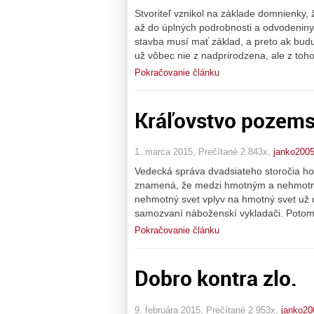
Stvoriteľ vznikol na základe domnienky, 
až do úplných podrobnosti a odvodeniny, 
stavba musí mať základ, a preto ak bud
už vôbec nie z nadprirodzena, ale z toho
Pokračovanie článku
Kráľovstvo pozems
1. marca 2015, Prečítané 2 843x,
janko200
Vedecká správa dvadsiateho storočia ho
znamená, že medzi hmotným a nehmotným
nehmotný svet vplyv na hmotný svet už dá
samozvaní náboženskí vykladači. Potom vi
Pokračovanie článku
Dobro kontra zlo.
9. februára 2015, Prečítané 2 953x,
janko20