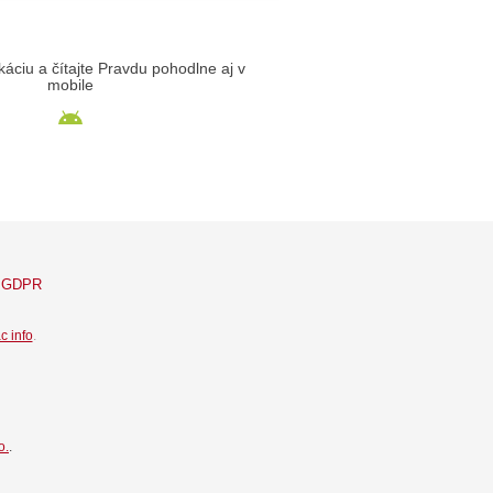
likáciu a čítajte Pravdu pohodlne aj v
mobile
GDPR
c info
.
o.
.