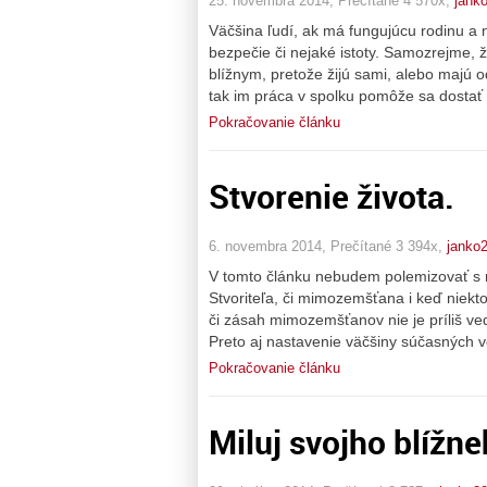
25. novembra 2014, Prečítané 4 570x,
jank
Väčšina ľudí, ak má fungujúcu rodinu a n
bezpečie či nejaké istoty. Samozrejme, ž
blížnym, pretože žijú sami, alebo majú od
tak im práca v spolku pomôže sa dostať
Pokračovanie článku
Stvorenie života.
6. novembra 2014, Prečítané 3 394x,
janko
V tomto článku nebudem polemizovať s r
Stvoriteľa, či mimozemšťana i keď niekto
či zásah mimozemšťanov nie je príliš ve
Preto aj nastavenie väčšiny súčasných v
Pokračovanie článku
Miluj svojho blížn