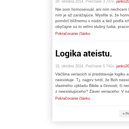
29. októbra 2014, Prečítané 3 737x,
janko2
Nie som homosexuál, ani ním nechcem by
ním je až zarážajúce. Myslíte si, že hom
pomôcť blížnemu v núdzi a tiež podľa ic
obyčajne sú to veľmi slušný ľudia, praco
Pokračovanie článku
Logika ateistu.
15. októbra 2014, Prečítané 5 741x,
janko2
Väčšina veriacich si predstavuje logiku 
neexistuje. T.j. najprv tvrdí, že Boh nee
vlastného výkladu Biblie a činnosti, či n
z neexistujúceho? Záver veriaceho: V n
Pokračovanie článku
« P